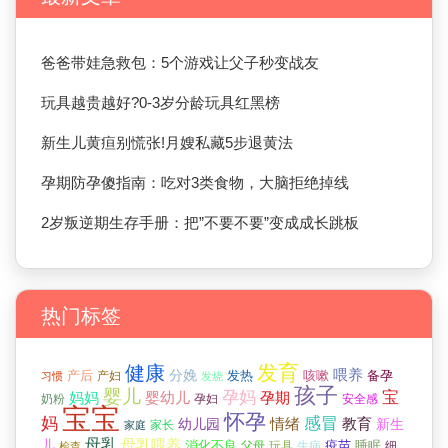
爸爸带娃急救包：5个游戏让父子秒变战友
玩具越贵越好?0-3岁分龄玩具红黑榜
新生儿黄疸别慌张!月嫂私藏5步退黄法
孕期防孕傻指南：吃对3类食物，大脑拒绝掉线
2岁叛逆期生存手册：把”不要不要”变成成长跳板
热门标签
发育
健康
分娩
喂养
产后
咳嗽
产妇
发热
备孕
习惯
发烧
孩子
婴儿
孕妈
宝
妈妈
孕期
婴幼儿
奶粉
孕妇
安全感
宝宝
怀孕
感冒
妈
情绪
教育
幼儿园
新生
家长
家庭
母乳
母乳喂养
儿
疫苗
睡眠
消化不良
父母
玩具
生病
细
检查