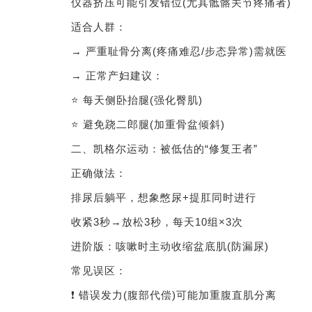
仪器挤压可能引发错位(尤其骶髂关节疼痛者)
适合人群：
→ 严重耻骨分离(疼痛难忍/步态异常)需就医
→ 正常产妇建议：
⭐ 每天侧卧抬腿(强化臀肌)
⭐ 避免跷二郎腿(加重骨盆倾斜)
二、凯格尔运动：被低估的“修复王者”
正确做法：
排尿后躺平，想象憋尿+提肛同时进行
收紧3秒→放松3秒，每天10组×3次
进阶版：咳嗽时主动收缩盆底肌(防漏尿)
常见误区：
❗ 错误发力(腹部代偿)可能加重腹直肌分离