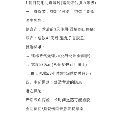
❗ 盲目使用阴道哑铃(需先评估肌力等级)
三、绑腹带：绑对了救命，绑错了要命
医生忠告：
剖宫产：术后前3天使用(缓解伤口疼痛)
顺产：建议42天后(避免子宫脱垂)
挑选标准：
→ 纯棉透气无弹力(化纤材质会闷疹)
→ 宽度≥30cm(从骨盆包到肚脐上)
→ 白天佩戴≤8小时(吃饭睡觉时解开)
四、中药熏蒸：舒适背后的隐患
潜在风险：
产后气血两虚，长时间熏蒸可能虚脱
会阴侧切/撕裂伤口未愈者易感染