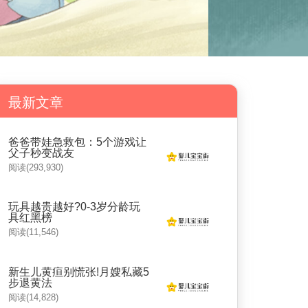
最新文章
爸爸带娃急救包：5个游戏让
父子秒变战友
阅读(293,930)
玩具越贵越好?0-3岁分龄玩
具红黑榜
阅读(11,546)
新生儿黄疸别慌张!月嫂私藏5
步退黄法
阅读(14,828)