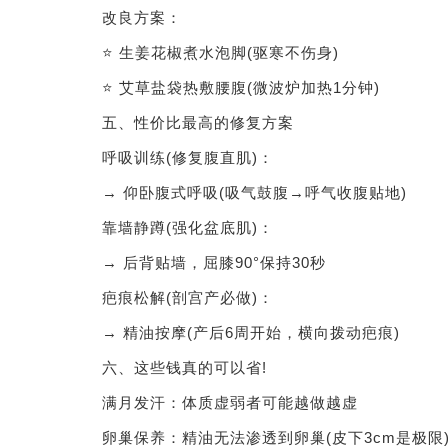
改良方案：
⭐ 生姜花椒煮水泡脚(驱寒不伤身)
⭐ 艾草盐袋热敷腰腹(微波炉加热1分钟)
五、性价比最高的修复方案
呼吸训练(修复腹直肌)：
→ 仰卧腹式呼吸(吸气鼓腹→呼气收腹贴地)
靠墙静蹲(强化盆底肌)：
→ 后背贴墙，屈膝90°保持30秒
疤痕松解(剖宫产必做)：
→ 精油按摩(产后6周开始，横向拨动疤痕)
六、这些钱真的可以省!
满月发汗：体质虚弱者可能越做越虚
卵巢保养：精油无法渗透到卵巢(皮下3cm是极限