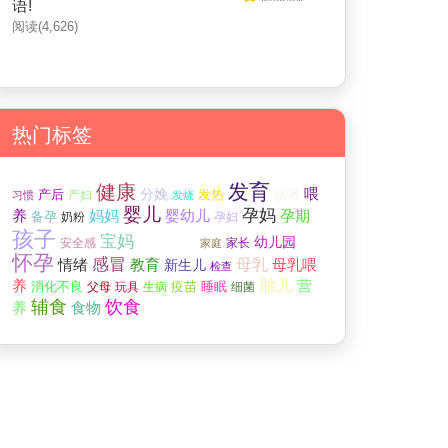
语!
阅读(4,626)
热门标签
发育
健康
分娩
喂
产后
咳嗽
产妇
发热
习惯
发烧
婴儿
孕妈
妈妈
孕期
养
婴幼儿
备孕
奶粉
孕妇
宝宝
孩子
宝妈
幼儿园
安全感
家长
家庭
怀孕
感冒
情绪
教育
母乳
母乳喂
新生儿
检查
胎儿
养
营
疫苗
睡眠
消化不良
父母
玩具
生病
细菌
饮食
辅食
养
食物