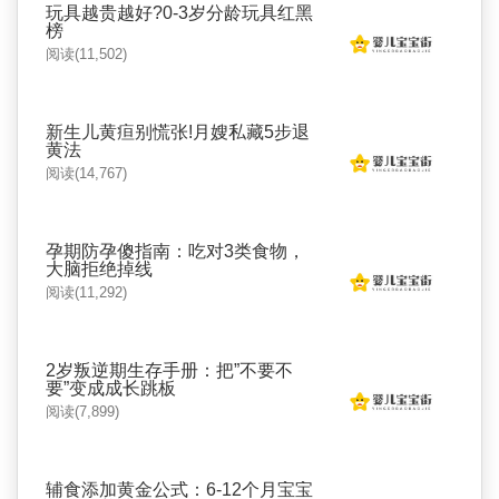
玩具越贵越好?0-3岁分龄玩具红黑
榜
阅读(11,502)
新生儿黄疸别慌张!月嫂私藏5步退
黄法
阅读(14,767)
孕期防孕傻指南：吃对3类食物，
大脑拒绝掉线
阅读(11,292)
2岁叛逆期生存手册：把”不要不
要”变成成长跳板
阅读(7,899)
辅食添加黄金公式：6-12个月宝宝