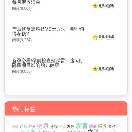
每月喂养清单
阅读(8,064)
产后修复黑科技VS土方法：哪些值
得花钱?
阅读(9,234)
备孕必看!孕前检查别踩雷：这5项
隐藏项目影响胎儿健康
阅读(9,839)
热门标签
发育
健康
分娩
喂养
产后
咳嗽
产妇
发热
备孕
习惯
发烧