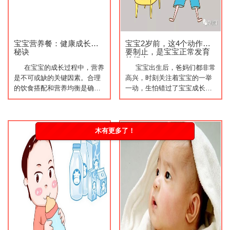
宝宝营养餐：健康成长的
宝宝2岁前，这4个动作不
秘诀
要制止，是宝宝正常发育
的标志
在宝宝的成长过程中，营养
宝宝出生后，爸妈们都非常
是不可或缺的关键因素。合理
高兴，时刻关注着宝宝的一举
的饮食搭配和营养均衡是确保
一动，生怕错过了宝宝成长的
宝宝健康成长的重要秘诀。以
每时每刻，而且要是宝宝有什
下是一些 […]
么特殊的 […]
木有更多了！