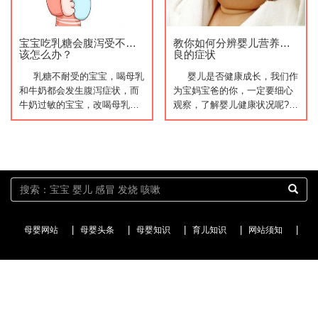
宝宝吃乳糖会腹泻受不了
教你如何分辨婴儿营养不
该怎么办？
良的症状
乳糖不耐受的宝宝，喝母乳
婴儿是否健康成长，我们作
和牛奶都会发生腹泻症状，而
为宝妈宝爸的你，一定要细心
牛奶过敏的宝宝，改喝母乳
观察，了解婴儿健康状况呢?一
后，症状可很快得到改善...
个简单又容易方法，看下你的
宝宝身高与体重是否达标。有
不少宝妈宝爸都问...
|
|
|
|
|
母婴网站
母婴头条
母婴知识
育儿知识
网站须知